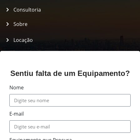
Consultoria
Sobre
Locação
Assistência
Políticas
Sentiu falta de um Equipamento?
Nome
E-mail