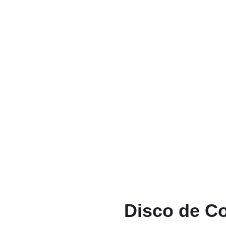
Produtos
Início
/
Vendas
/
Acessórios
/ Disco de Corte 350 MM SG 70
Disco de C