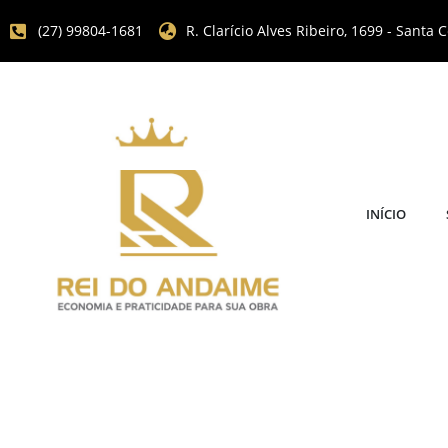
(27) 99804-1681
R. Clarício Alves Ribeiro, 1699 - Santa Ce
INÍCIO